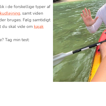
k i de forskellige typer af
akudlejning
, samt viden
der bruges. Følg samtidigt
lt du skal vide om
kajak
e? Tag min test: