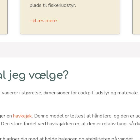
plads til fiskeriudstyr.
Læs mere
al jeg vælge?
 varierer i størrelse, dimensioner for cockpit, udstyr og materiale.
ger en
havkajak
. Denne model er lettest at håndtere, og den er ud
. Den store fordel ved havkajakken er, at den er relativ tung, så 
r hjælper dig med at holde balancen og stabiliteten på vandet.