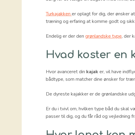
Turkajakken
er oplagt for dig, der ønsker
træning og erfaring at komme godt og sikke
Endelig er der den
grønlandske type
, der 
Hvad koster en 
Hvor avanceret din
kajak
er, vil have indf
bådtype, som matcher dine ønsker for træni
De dyreste kajakker er de grønlandske udg
Er du i tvivl om, hvilken type båd du skal 
passer til dig, og du får råd og vejledning 
Hvor langt kan 