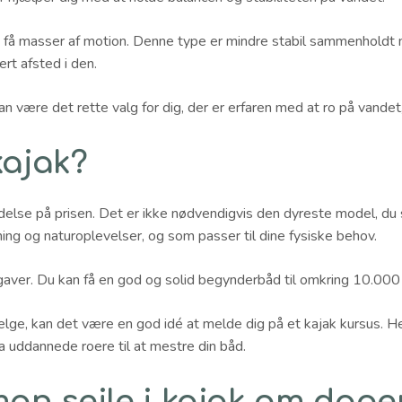
 at få masser af motion. Denne type er mindre stabil sammenhold
rt afsted i den.
kan være det rette valg for dig, der er erfaren med at ro på vandet
kajak?
lydelse på prisen. Det er ikke nødvendigvis den dyreste model, du 
ng og naturoplevelser, og som passer til dine fysiske behov.
aver. Du kan få en god og solid begynderbåd til omkring 10.000 
vælge, kan det være en god idé at melde dig på et kajak kursus. He
fra uddannede roere til at mestre din båd.
man sejle i kajak om dage