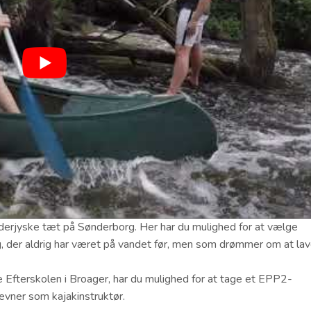
nderjyske tæt på Sønderborg. Her har du mulighed for at vælge
dig, der aldrig har været på vandet før, men som drømmer om at la
 Efterskolen i Broager, har du mulighed for at tage et EPP2-
 evner som kajakinstruktør.