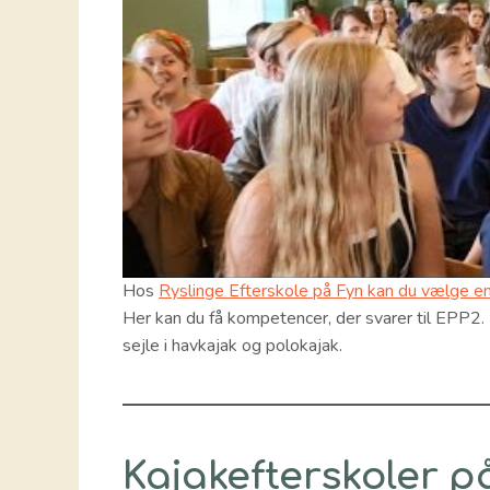
Hos
Ryslinge Efterskole på Fyn kan du vælge en
Her kan du få kompetencer, der svarer til EPP2. 
sejle i havkajak og polokajak.
Kajakefterskoler p