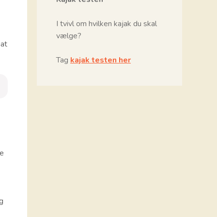
I tvivl om hvilken kajak du skal
vælge?
 at
Tag
kajak testen her
te
g