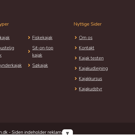
yper
Nyttige Sider
kajak
Fiskekajak
Om os
ustelig
Sit-on-top
Kontakt
k
kajak
Kajak testen
ynderkajak
Søkajak
Kajakudlejning
Kajakkursus
Kajakudstyr
.dk - Siden indeholder reklamelinks
▼