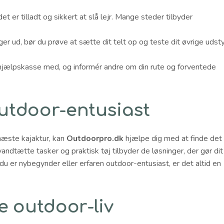
et er tilladt og sikkert at slå lejr. Mange steder tilbyder
er ud, bør du prøve at sætte dit telt op og teste dit øvrige udsty
ehjælpskasse med, og informér andre om din rute og forventede
outdoor-entusiast
 næste kajaktur, kan
Outdoorpro.dk
hjælpe dig med at finde det
vandtætte tasker og praktisk tøj tilbyder de løsninger, der gør dit
u er nybegynder eller erfaren outdoor-entusiast, er det altid en
e outdoor-liv