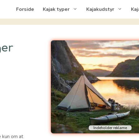
Forside
Kajak typer
Kajakudstyr
Kaj
ger
ke kun om at