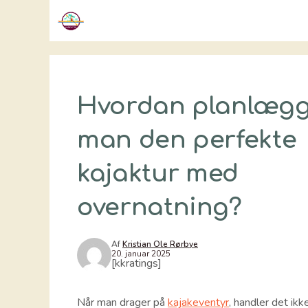
Hop
til
indhold
Hvordan planlæg
man den perfekte
kajaktur med
overnatning?
Af
Kristian Ole Rørbye
20. januar 2025
[kkratings]
Når man drager på
kajakeventyr
, handler det ik