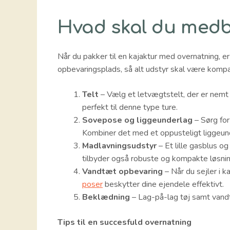
Hvad skal du medb
Når du pakker til en kajaktur med overnatning, e
opbevaringsplads, så alt udstyr skal være kompak
Telt
– Vælg et letvægtstelt, der er nemt 
perfekt til denne type ture.
Sovepose og liggeunderlag
– Sørg for
Kombiner det med et oppusteligt liggeund
Madlavningsudstyr
– Et lille gasblus og
tilbyder også robuste og kompakte løsning
Vandtæt opbevaring
– Når du sejler i k
poser
beskytter dine ejendele effektivt.
Beklædning
– Lag-på-lag tøj samt vand
Tips til en succesfuld overnatning