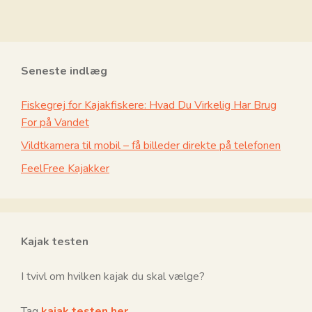
Seneste indlæg
Fiskegrej for Kajakfiskere: Hvad Du Virkelig Har Brug
For på Vandet
Vildtkamera til mobil – få billeder direkte på telefonen
FeelFree Kajakker
Kajak testen
I tvivl om hvilken kajak du skal vælge?
Tag
kajak testen her