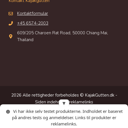
Kontakt Kajakgutten
Kontaktformular
+45 6574-2003
609/205 Charoen Rat Road, 50000 Chiang Mai,
Thailand
2026 Alle rettigheder forbeholdes © KajakGutten.dk -
Siden indeholder reklamelinks
▼
Vi har ikke selv testet produkterne. Indholdet er baseret
Privacy Policy
på andres tests og anmeldelser. Links til produkter er
reklamelinks.