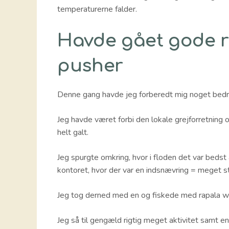
temperaturerne falder.
Havde gået gode rå
pusher
Denne gang havde jeg forberedt mig noget bedr
Jeg havde været forbi den lokale grejforretning 
helt galt.
Jeg spurgte omkring, hvor i floden det var beds
kontoret, hvor der var en indsnævring = meget str
Jeg tog derned med en og fiskede med rapala wo
Jeg så til gengæld rigtig meget aktivitet samt e