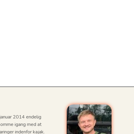
i januar 2014 endelig
e komme igang med at
aringer indenfor kajak.