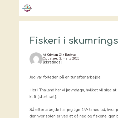
Hop
til
indhold
Fiskeri i skumrings
Af
Kristian Ole Rørbye
Opdateret:
2. marts 2025
[kkratings]
Jeg var forleden på en tur efter arbejde.
Her i Thailand har vi jævndøgn, hvilket vil sige at
kl 6 (stort set).
Så efter arbejde har jeg lige 1½ times tid, hvor j
der hvor solen er ved at gå ned og fiskene igen b