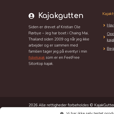
Kajakt
Kajakgutten
Hav
Siden er drevet af Kristian Ole
Rørbye – Jeg har boet i Chaing Mai,
Opp
Thailand siden 2009 og når jeg ikke
kaja
arbejder og er sammen med
Beg
familien tager jeg på eventyr i min
fiskekajak
som er en FeelFree
Sitontop kajak.
2026 Alle rettigheder forbeholdes © KajakGutten
Vi har ikke selv testet prod