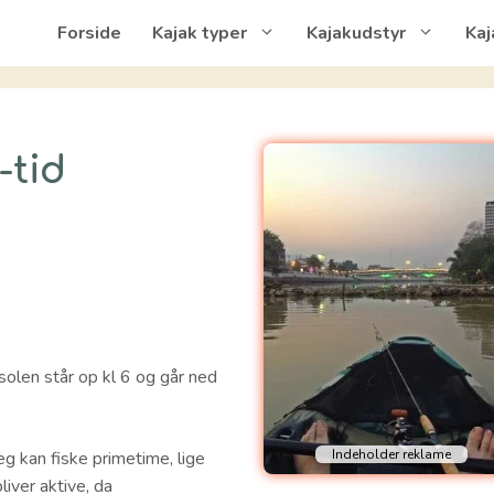
Forside
Kajak typer
Kajakudstyr
Kaj
-tid
 solen står op kl 6 og går ned
eg kan fiske primetime, lige
liver aktive, da