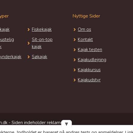
yper
Nyttige Sider
kajak
Fiskekajak
Om os
ustelig
Sit-on-top
Kontakt
k
kajak
Kajak testen
ynderkajak
Søkajak
Kajakudlejning
Kajakkursus
Kajakudstyr
.dk - Siden indeholder reklamelinks
▼
ukterne. Indholdet er baseret på andres tests og anmeldelser. Link