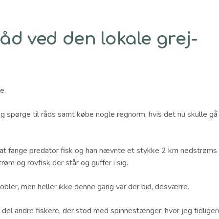
d ved den lokale grej-
e.
og spørge til råds samt købe nogle regnorm, hvis det nu skulle gå
t at fange predator fisk og han nævnte et stykke 2 km nedstrøms
øm og rovfisk der står og guffer i sig.
bler, men heller ikke denne gang var der bid, desværre.
n del andre fiskere, der stod med spinnestænger, hvor jeg tidliger